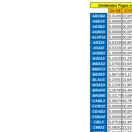
Dividendos Pagos 
Div R$
DY
ABCB4
0,314500
1,6
ABEV3
0,000000
0,0
AESB3
0,000000
0,0
AGRO3
0,000000
0,0
ALUP11
0,000000
0,0
ARZZ3
0,633399
0,8
ASAI3
0,031501
0,1
AURE3
1,500000
0,0
B3SA3
0,142254
1,2
BBAS3
1,075030
2,6
BBDC3
0,527058
3,9
BBSE3
1,867166
5,1
BLAU3
0,155531
0,6
BOAS3
0,215935
2,9
BRAP4
1,267955
0,4
BRSR6
0,311755
3,0
CAML3
0,060764
0,7
CCRO3
0,000000
0,0
CEAB3
0,000000
0,0
CGRA4
0,000000
0,0
CIEL3
0,075398
1,4
CMIG3
0,580522
3,5