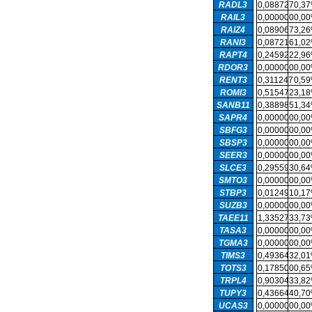
RADL3
0,088727
0,3
RAIL3
0,000000
0,0
RAIZ4
0,089067
3,2
RANI3
0,087216
1,0
RAPT4
0,245922
2,9
RDOR3
0,000000
0,0
RENT3
0,311247
0,5
ROMI3
0,515472
3,1
SANB11
0,388985
1,3
SAPR4
0,000000
0,0
SBFG3
0,000000
0,0
SBSP3
0,000000
0,0
SEER3
0,000000
0,0
SLCE3
0,295593
0,6
SMTO3
0,000000
0,0
STBP3
0,012491
0,1
SUZB3
0,000000
0,0
TAEE11
1,335273
3,7
TASA3
0,000000
0,0
TGMA3
0,000000
0,0
TIMS3
0,493643
2,0
TOTS3
0,178500
0,6
TRPL4
0,903043
3,8
TUPY3
0,436644
0,7
UCAS3
0,000000
0,0