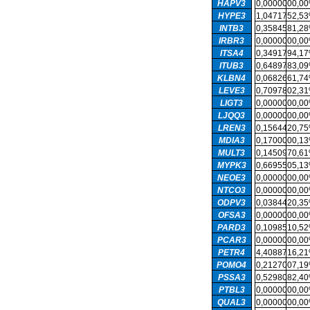
HAPV3
0,000000
0,0
HYPE3
1,047175
2,5
INTB3
0,358458
1,2
IRBR3
0,000000
0,0
ITSA4
0,349179
4,1
ITUB3
0,648978
3,0
KLBN4
0,068266
1,7
LEVE3
0,709780
2,3
LIGT3
0,000000
0,0
LJQQ3
0,000000
0,0
LREN3
0,156442
0,7
MDIA3
0,170000
0,1
MULT3
0,145097
0,6
MYPK3
0,669550
5,1
NEOE3
0,000000
0,0
NTCO3
0,000000
0,0
ODPV3
0,038442
0,3
OFSA3
0,000000
0,0
PARD3
0,109851
0,5
PCAR3
0,000000
0,0
PETR4
4,408871
6,2
POMO4
0,212700
7,1
PSSA3
0,529808
2,4
PTBL3
0,000000
0,0
QUAL3
0,000000
0,0