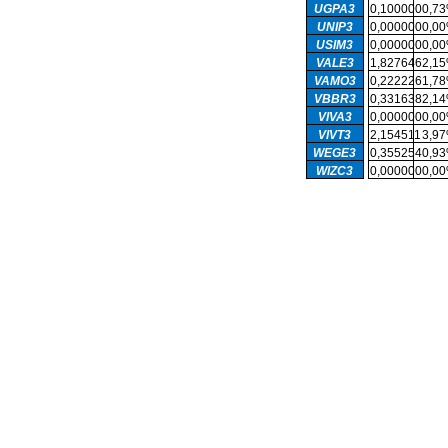
UGPA3
0,100000
0,7
UNIP3
0,000000
0,0
USIM3
0,000000
0,0
VALE3
1,827646
2,1
VAMO3
0,222226
1,7
VBBR3
0,331638
2,1
VIVA3
0,000000
0,0
VIVT3
2,154511
3,9
WEGE3
0,355254
0,9
WIZC3
0,000000
0,0