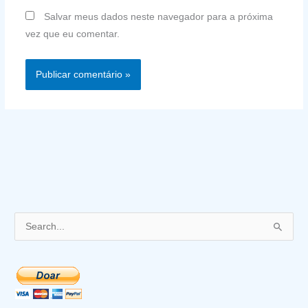
Salvar meus dados neste navegador para a próxima
vez que eu comentar.
P
e
s
q
u