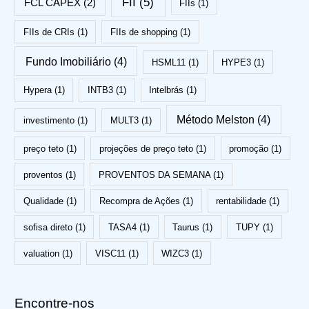
FII
(5)
FCL CAPEX
(2)
FIIs
(1)
FIIs de CRIs
(1)
FIIs de shopping
(1)
Fundo Imobiliário
(4)
HSML11
(1)
HYPE3
(1)
Hypera
(1)
INTB3
(1)
Intelbrás
(1)
Método Melston
(4)
investimento
(1)
MULT3
(1)
preço teto
(1)
projeções de preço teto
(1)
promoção
(1)
proventos
(1)
PROVENTOS DA SEMANA
(1)
Qualidade
(1)
Recompra de Ações
(1)
rentabilidade
(1)
sofisa direto
(1)
TASA4
(1)
Taurus
(1)
TUPY
(1)
valuation
(1)
VISC11
(1)
WIZC3
(1)
Encontre-nos