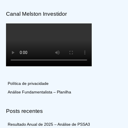
i
s
Canal Melston Investidor
a
r
p
o
r
:
Política de privacidade
Análise Fundamentalista – Planilha
Posts recentes
Resultado Anual de 2025 – Análise de PSSA3